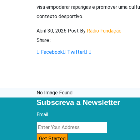
visa empoderar raparigas e promover uma cultur
contexto desportivo.
Abril 30, 2026
Post By
Rádio Fundação
Share :
LinkedIn
Share
Facebook
Twitter
via
Email
No Image Found
Subscreva a Newsletter
Email
Get Started