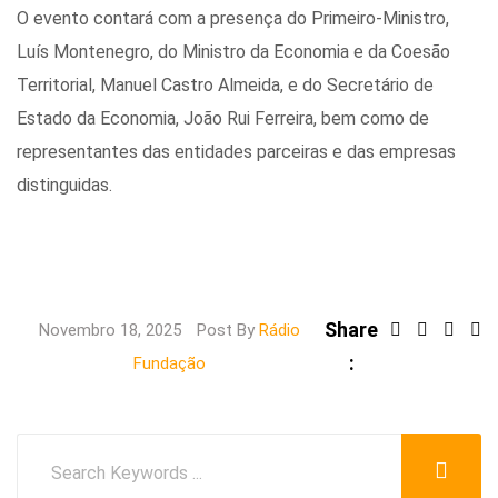
O evento contará com a presença do Primeiro-Ministro,
Luís Montenegro, do Ministro da Economia e da Coesão
Territorial, Manuel Castro Almeida, e do Secretário de
Estado da Economia, João Rui Ferreira, bem como de
representantes das entidades parceiras e das empresas
distinguidas.
Share
Link
Novembro 18, 2025
Post By
Rádio
:
Share
Fundação
via
Email